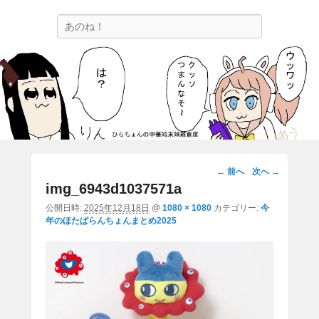
ひらちょんの中華端末隔離倉庫
検
ほたがページ上部にある検索バーを消してくれたサイトです。
索
画
← 前へ
次へ →
像
img_6943d1037571a
ナ
公開日時:
2025年12月18日
@
1080 × 1080
カテゴリー:
今
ビ
年のほたぱらんちょんまとめ2025
ゲ
ー
シ
ョ
ン