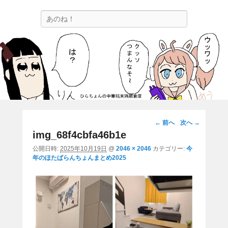
ひらちょんの中華端末隔離倉庫
検
ほたがページ上部にある検索バーを消してくれたサイトです。
索
画
← 前へ
次へ →
像
img_68f4cbfa46b1e
ナ
公開日時:
2025年10月19日
@
2046 × 2046
カテゴリー:
今
ビ
年のほたぱらんちょんまとめ2025
ゲ
ー
シ
ョ
ン