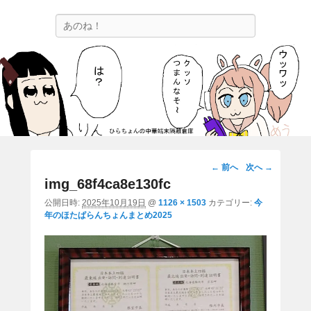
ひらちょんの中華端末隔離倉庫
検
ほたがページ上部にある検索バーを消してくれたサイトです。
索
画
← 前へ
次へ →
像
img_68f4ca8e130fc
ナ
公開日時:
2025年10月19日
@
1126 × 1503
カテゴリー:
今
ビ
年のほたぱらんちょんまとめ2025
ゲ
ー
シ
ョ
ン