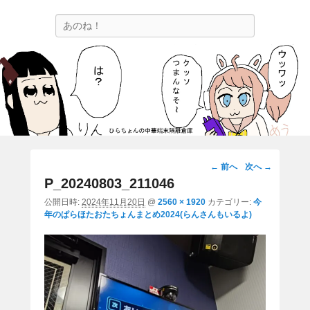
ひらちょんの中華端末隔離倉庫
検
ほたがページ上部にある検索バーを消してくれたサイトです。
索
画
← 前へ
次へ →
像
P_20240803_211046
ナ
公開日時:
2024年11月20日
@
2560 × 1920
カテゴリー:
今
ビ
年のぱらほたおたちょんまとめ2024(らんさんもいるよ)
ゲ
ー
シ
ョ
ン