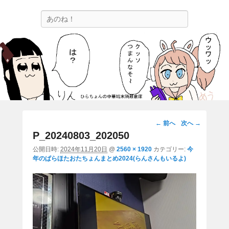
ひらちょんの中華端末隔離倉庫
検
ほたがページ上部にある検索バーを消してくれたサイトです。
索
画
← 前へ
次へ →
像
P_20240803_202050
ナ
公開日時:
2024年11月20日
@
2560 × 1920
カテゴリー:
今
ビ
年のぱらほたおたちょんまとめ2024(らんさんもいるよ)
ゲ
ー
シ
ョ
ン