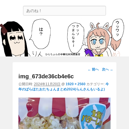
ひらちょんの中華端末隔離倉庫
検
ほたがページ上部にある検索バーを消してくれたサイトです。
索
画
← 前へ
次へ →
像
img_673de36cb4e6c
ナ
公開日時:
2024年11月20日
@
1920 × 2560
カテゴリー:
今
ビ
年のぱらほたおたちょんまとめ2024(らんさんもいるよ)
ゲ
ー
シ
ョ
ン