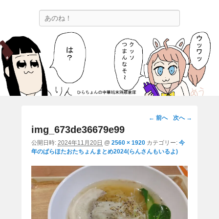
ひらちょんの中華端末隔離倉庫
検
ほたがページ上部にある検索バーを消してくれたサイトです。
索
画
← 前へ
次へ →
像
img_673de36679e99
ナ
公開日時:
2024年11月20日
@
2560 × 1920
カテゴリー:
今
ビ
年のぱらほたおたちょんまとめ2024(らんさんもいるよ)
ゲ
ー
シ
ョ
ン