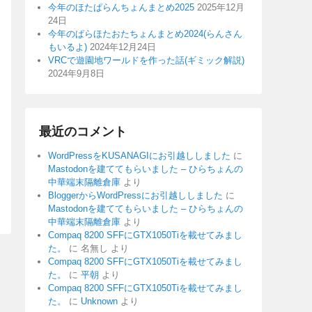
今年のほたぱらんちょんまとめ2025
2025年12月
24日
今年のぱらほたおたちょんまとめ2024(らんさん
もいるよ)
2024年12月24日
VRCで遊園地ワールドを作った話(ギミック解説)
2024年9月8日
最近のコメント
WordPressをKUSANAGIにお引越ししました
に
Mastodonを建ててもらいました – ひらちょんの
中華端末隔離倉庫
より
BloggerからWordPressにお引越ししました
に
Mastodonを建ててもらいました – ひらちょんの
中華端末隔離倉庫
より
Compaq 8200 SFFにGTX1050Tiを載せてみまし
た。
に
名無し
より
Compaq 8200 SFFにGTX1050Tiを載せてみまし
た。
に
平朝
より
Compaq 8200 SFFにGTX1050Tiを載せてみまし
た。
に
Unknown
より