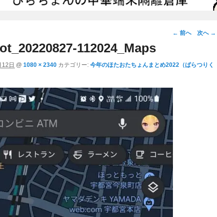
画
← 前へ
次へ →
像
ot_20220827-112024_Maps
ナ
月12日
@
1080 × 2340
カテゴリー:
今年のほたおたちょんまとめ2022（ぱらつりく
ビ
ゲ
ー
シ
ョ
ン