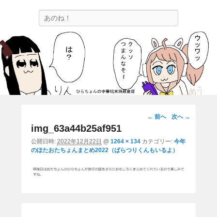
ひらちょんの中華端末隔離倉庫
検
ほたがページ上部にある検索バーを消してくれたサイトです。
索
画
← 前へ
次へ →
像
img_63a44b25af951
ナ
公開日時:
2022年12月22日
@
1264 × 134
カテゴリー:
今年
ビ
のほたおたちょんまとめ2022（ぱらつりくんもいるよ）
ゲ
ー
シ
ョ
ン