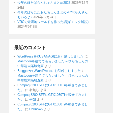
今年のほたぱらんちょんまとめ2025
2025年12月
24日
今年のぱらほたおたちょんまとめ2024(らんさん
もいるよ)
2024年12月24日
VRCで遊園地ワールドを作った話(ギミック解説)
2024年9月8日
最近のコメント
WordPressをKUSANAGIにお引越ししました
に
Mastodonを建ててもらいました – ひらちょんの
中華端末隔離倉庫
より
BloggerからWordPressにお引越ししました
に
Mastodonを建ててもらいました – ひらちょんの
中華端末隔離倉庫
より
Compaq 8200 SFFにGTX1050Tiを載せてみまし
た。
に
名無し
より
Compaq 8200 SFFにGTX1050Tiを載せてみまし
た。
に
平朝
より
Compaq 8200 SFFにGTX1050Tiを載せてみまし
た。
に
Unknown
より