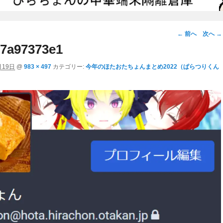
画
← 前へ
次へ →
像
7a97373e1
ナ
月19日
@
983 × 497
カテゴリー:
今年のほたおたちょんまとめ2022（ぱらつりくん
ビ
ゲ
ー
シ
ョ
ン