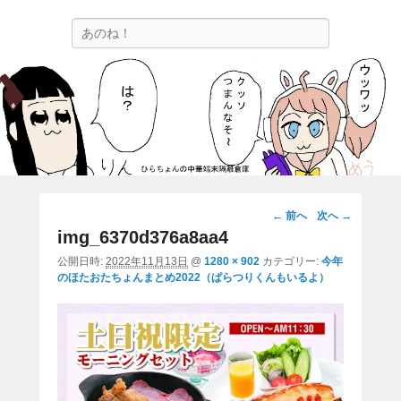
ひらちょんの中華端末隔離倉庫
検
ほたがページ上部にある検索バーを消してくれたサイトです。
索
画
← 前へ
次へ →
像
img_6370d376a8aa4
ナ
公開日時:
2022年11月13日
@
1280 × 902
カテゴリー:
今年
ビ
のほたおたちょんまとめ2022（ぱらつりくんもいるよ）
ゲ
ー
シ
ョ
ン