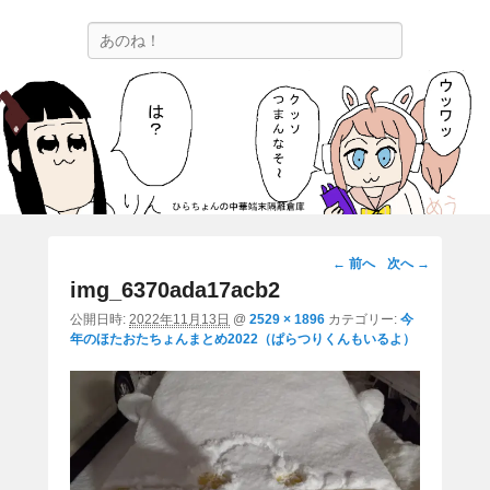
ひらちょんの中華端末隔離倉庫
検
ほたがページ上部にある検索バーを消してくれたサイトです。
索
画
← 前へ
次へ →
像
img_6370ada17acb2
ナ
公開日時:
2022年11月13日
@
2529 × 1896
カテゴリー:
今
ビ
年のほたおたちょんまとめ2022（ぱらつりくんもいるよ）
ゲ
ー
シ
ョ
ン