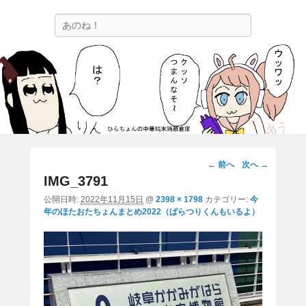
ひらちょんの中華端末隔離倉庫
検
ほたがページ上部にある検索バーを消してくれたサイトです。
索
画
← 前へ
次へ →
像
IMG_3791
ナ
公開日時:
2022年11月15日
@
2398 × 1798
カテゴリー:
今
ビ
年のほたおたちょんまとめ2022（ぱらつりくんもいるよ）
ゲ
ー
シ
ョ
ン