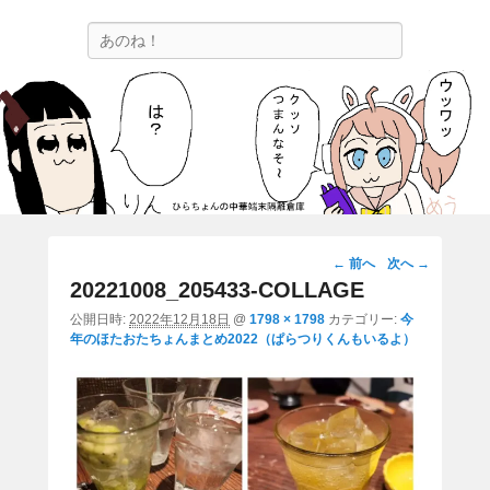
ひらちょんの中華端末隔離倉庫
検
ほたがページ上部にある検索バーを消してくれたサイトです。
索
画
← 前へ
次へ →
像
20221008_205433-COLLAGE
ナ
公開日時:
2022年12月18日
@
1798 × 1798
カテゴリー:
今
ビ
年のほたおたちょんまとめ2022（ぱらつりくんもいるよ）
ゲ
ー
シ
ョ
ン