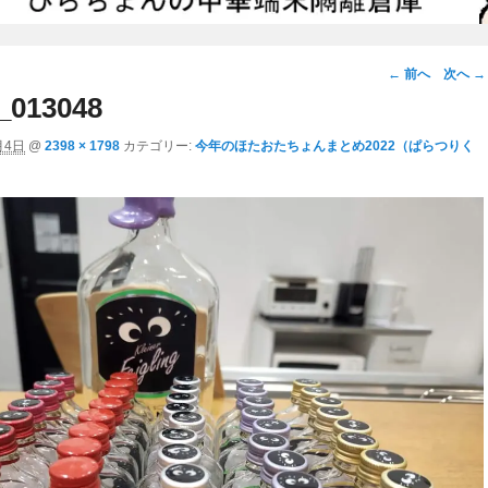
画
← 前へ
次へ →
像
_013048
ナ
月4日
@
2398 × 1798
カテゴリー:
今年のほたおたちょんまとめ2022（ぱらつりく
ビ
ゲ
ー
シ
ョ
ン