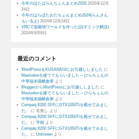
今年のほたぱらんちょんまとめ2025
2025年12月
24日
今年のぱらほたおたちょんまとめ2024(らんさん
もいるよ)
2024年12月24日
VRCで遊園地ワールドを作った話(ギミック解説)
2024年9月8日
最近のコメント
WordPressをKUSANAGIにお引越ししました
に
Mastodonを建ててもらいました – ひらちょんの
中華端末隔離倉庫
より
BloggerからWordPressにお引越ししました
に
Mastodonを建ててもらいました – ひらちょんの
中華端末隔離倉庫
より
Compaq 8200 SFFにGTX1050Tiを載せてみまし
た。
に
名無し
より
Compaq 8200 SFFにGTX1050Tiを載せてみまし
た。
に
平朝
より
Compaq 8200 SFFにGTX1050Tiを載せてみまし
た。
に
Unknown
より