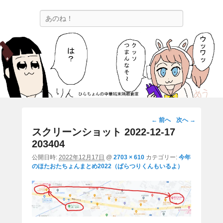
ひらちょんの中華端末隔離倉庫
検
ほたがページ上部にある検索バーを消してくれたサイトです。
索
画
← 前へ
次へ →
像
スクリーンショット 2022-12-17
ナ
203404
ビ
公開日時:
2022年12月17日
@
2703 × 610
カテゴリー:
今年
ゲ
のほたおたちょんまとめ2022（ぱらつりくんもいるよ）
ー
シ
ョ
ン