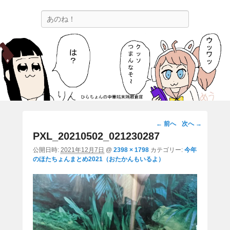
ひらちょんの中華端末隔離倉庫
検
ほたがページ上部にある検索バーを消してくれたサイトです。
索
画
← 前へ
次へ →
像
PXL_20210502_021230287
ナ
公開日時:
2021年12月7日
@
2398 × 1798
カテゴリー:
今年
ビ
のほたちょんまとめ2021（おたかんもいるよ）
ゲ
ー
シ
ョ
ン