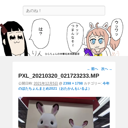
ひらちょんの中華端末隔離倉庫
検
ほたがページ上部にある検索バーを消してくれたサイトです。
索
画
← 前へ
次へ →
像
PXL_20210320_021723233.MP
ナ
公開日時:
2021年12月5日
@
2398 × 1798
カテゴリー:
今年
ビ
のほたちょんまとめ2021（おたかんもいるよ）
ゲ
ー
シ
ョ
ン