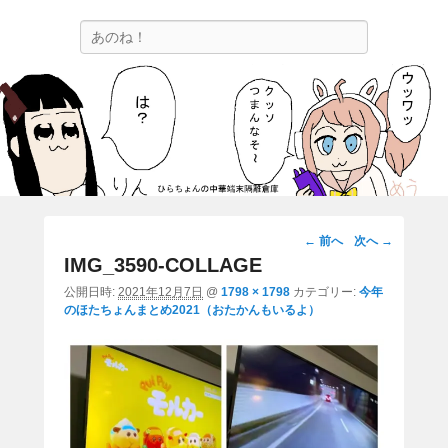
ひらちょんの中華端末隔離倉庫
検
ほたがページ上部にある検索バーを消してくれたサイトです。
索
画
← 前へ
次へ →
像
IMG_3590-COLLAGE
ナ
公開日時:
2021年12月7日
@
1798 × 1798
カテゴリー:
今年
ビ
のほたちょんまとめ2021（おたかんもいるよ）
ゲ
ー
シ
ョ
ン