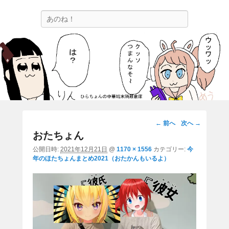
ひらちょんの中華端末隔離倉庫
検
ほたがページ上部にある検索バーを消してくれたサイトです。
索
画
← 前へ
次へ →
像
おたちょん
ナ
公開日時:
2021年12月21日
@
1170 × 1556
カテゴリー:
今
ビ
年のほたちょんまとめ2021（おたかんもいるよ）
ゲ
ー
シ
ョ
ン