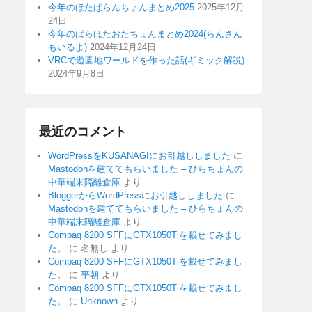
今年のほたぱらんちょんまとめ2025
2025年12月
24日
今年のぱらほたおたちょんまとめ2024(らんさん
もいるよ)
2024年12月24日
VRCで遊園地ワールドを作った話(ギミック解説)
2024年9月8日
最近のコメント
WordPressをKUSANAGIにお引越ししました
に
Mastodonを建ててもらいました – ひらちょんの
中華端末隔離倉庫
より
BloggerからWordPressにお引越ししました
に
Mastodonを建ててもらいました – ひらちょんの
中華端末隔離倉庫
より
Compaq 8200 SFFにGTX1050Tiを載せてみまし
た。
に
名無し
より
Compaq 8200 SFFにGTX1050Tiを載せてみまし
た。
に
平朝
より
Compaq 8200 SFFにGTX1050Tiを載せてみまし
た。
に
Unknown
より