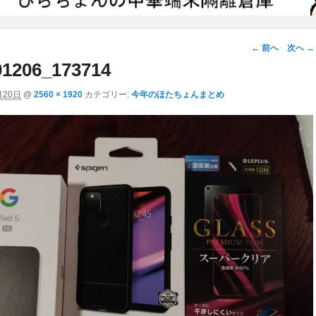
画
← 前へ
次へ →
像
1206_173714
ナ
月20日
@
2560 × 1920
カテゴリー:
今年のほたちょんまとめ
ビ
ゲ
ー
シ
ョ
ン