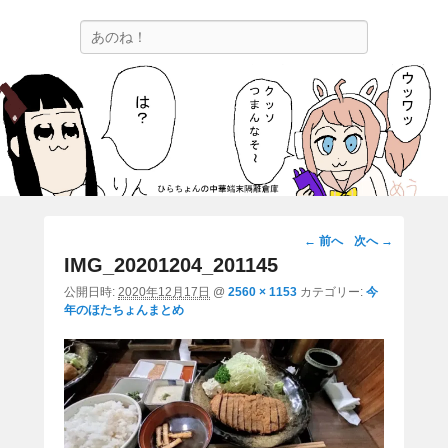
ひらちょんの中華端末隔離倉庫
検
ほたがページ上部にある検索バーを消してくれたサイトです。
索
画
← 前へ
次へ →
像
IMG_20201204_201145
ナ
公開日時:
2020年12月17日
@
2560 × 1153
カテゴリー:
今
ビ
年のほたちょんまとめ
ゲ
ー
シ
ョ
ン