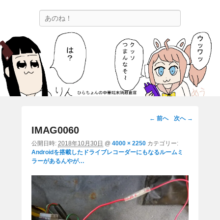
ひらちょんの中華端末隔離倉庫
検
ほたがページ上部にある検索バーを消してくれたサイトです。
索
画
← 前へ
次へ →
像
IMAG0060
ナ
公開日時:
2018年10月30日
@
4000 × 2250
カテゴリー:
ビ
Androidを搭載したドライブレコーダーにもなるルームミ
ゲ
ラーがあるんやが…
ー
シ
ョ
ン