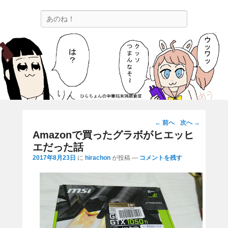
ひらちょんの中華端末隔離倉庫
検
ほたがページ上部にある検索バーを消してくれたサイトです。
索
投
←
前へ
次へ
→
稿
Amazonで買ったグラボがヒエッヒ
ナ
エだった話
ビ
2017年8月23日
に
hirachon
が投稿
—
コメントを残す
ゲ
ー
シ
ョ
ン