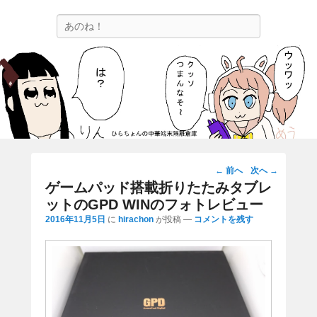
ひらちょんの中華端末隔離倉庫
検
ほたがページ上部にある検索バーを消してくれたサイトです。
索
投
←
前へ
次へ
→
稿
ゲームパッド搭載折りたたみタブレ
ナ
ットのGPD WINのフォトレビュー
ビ
2016年11月5日
に
hirachon
が投稿
—
コメントを残す
ゲ
ー
シ
ョ
ン