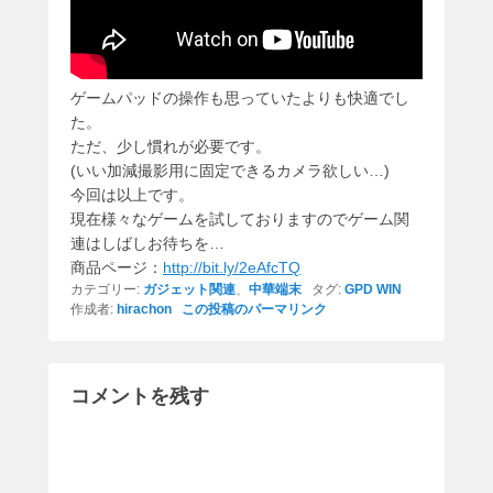
ゲームパッドの操作も思っていたよりも快適でし
た。
ただ、少し慣れが必要です。
(いい加減撮影用に固定できるカメラ欲しい…)
今回は以上です。
現在様々なゲームを試しておりますのでゲーム関
連はしばしお待ちを…
商品ページ：
http://bit.ly/2eAfcTQ
カテゴリー:
ガジェット関連
、
中華端末
タグ:
GPD WIN
作成者:
hirachon
この投稿のパーマリンク
コメントを残す