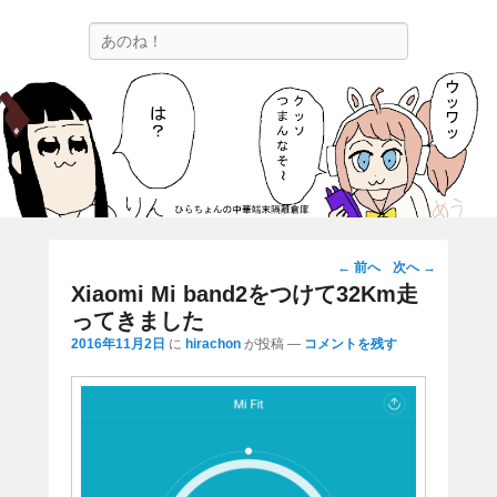
ひらちょんの中華端末隔離倉庫
検
ほたがページ上部にある検索バーを消してくれたサイトです。
索
投
←
前へ
次へ
→
稿
Xiaomi Mi band2をつけて32Km走
ナ
ってきました
ビ
2016年11月2日
に
hirachon
が投稿
—
コメントを残す
ゲ
ー
シ
ョ
ン