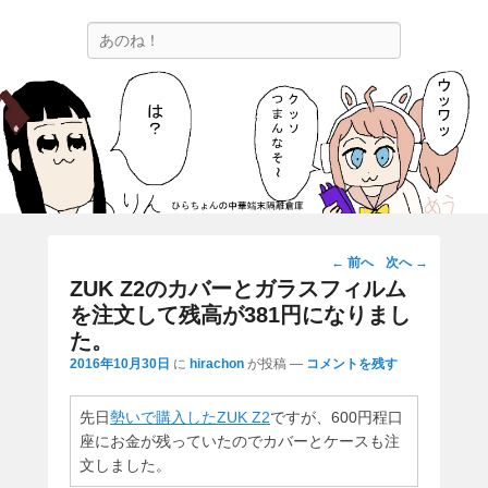
ひらちょんの中華端末隔離倉庫
検
ほたがページ上部にある検索バーを消してくれたサイトです。
索
投
←
前へ
次へ
→
稿
ZUK Z2のカバーとガラスフィルム
ナ
を注文して残高が381円になりまし
ビ
た。
ゲ
2016年10月30日
に
hirachon
が投稿
—
コメントを残す
ー
シ
先日
勢いで購入したZUK Z2
ですが、600円程口
ョ
座にお金が残っていたのでカバーとケースも注
ン
文しました。