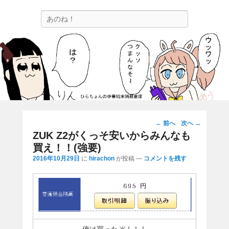
ひらちょんの中華端末隔離倉庫
検
ほたがページ上部にある検索バーを消してくれたサイトです。
索
投
←
前へ
次へ
→
稿
ZUK Z2がくっそ安いからみんなも
ナ
買え！！(強要)
ビ
2016年10月29日
に
hirachon
が投稿
—
コメントを残す
ゲ
ー
シ
ョ
ン