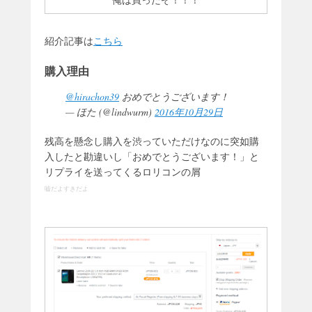
俺は買ったぞ！！！
紹介記事は
こちら
購入理由
@hirachon39
おめでとうございます！
— ほた (@lindwurm)
2016年10月29日
残高を懸念し購入を渋っていただけなのに突如購
入したと勘違いし「おめでとうございます！」と
リプライを送ってくるロリコンの屑
嘘だよすきだよ