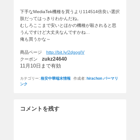
下手なMediaTek機種を買うより114514倍良い選択
肢だってはっきりわかんだね。
むしろここまで安いとほかの機種が殺されると思
うんですけど大丈夫なんですかね…
俺も買うかな～
商品ページ
http://bit.ly/2dgogIV
zukz24640
クーポン
11月10日まで有効
カテゴリー:
格安中華端末情報
作成者:
hirachon
パーマリ
ンク
コメントを残す