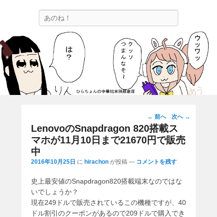
ひらちょんの中華端末隔離倉庫
検
ほたがページ上部にある検索バーを消してくれたサイトです。
索
投
←
前へ
次へ
→
稿
LenovoのSnapdragon 820搭載ス
ナ
マホが11月10日まで21670円で販売
ビ
中
ゲ
2016年10月25日
に
hirachon
が投稿
—
コメントを残す
ー
シ
史上最安値のSnapdragon820搭載端末なのではな
ョ
いでしょうか？
ン
現在249ドルで販売されているこの機種ですが、40
ドル割引のクーポンがあるので209ドルで購入でき