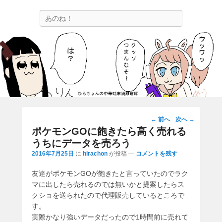
ひらちょんの中華端末隔離倉庫
検
ほたがページ上部にある検索バーを消してくれたサイトです。
索
投
←
前へ
次へ
→
稿
ポケモンGOに飽きたら高く売れる
ナ
うちにデータを売ろう
ビ
2016年7月25日
に
hirachon
が投稿
—
コメントを残す
ゲ
ー
友達がポケモンGOが飽きたと言っていたのでラク
シ
マに出したら売れるのでは無いかと提案したらス
ョ
クショを送られたので代理販売しているところで
ン
す。
実際かなり強いデータだったので1時間前に売れて