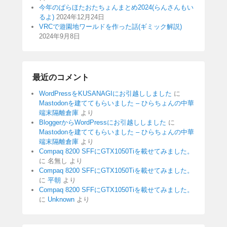
今年のぱらほたおたちょんまとめ2024(らんさんもい
るよ)
2024年12月24日
VRCで遊園地ワールドを作った話(ギミック解説)
2024年9月8日
最近のコメント
WordPressをKUSANAGIにお引越ししました
に
Mastodonを建ててもらいました – ひらちょんの中華
端末隔離倉庫
より
BloggerからWordPressにお引越ししました
に
Mastodonを建ててもらいました – ひらちょんの中華
端末隔離倉庫
より
Compaq 8200 SFFにGTX1050Tiを載せてみました。
に
名無し
より
Compaq 8200 SFFにGTX1050Tiを載せてみました。
に
平朝
より
Compaq 8200 SFFにGTX1050Tiを載せてみました。
に
Unknown
より