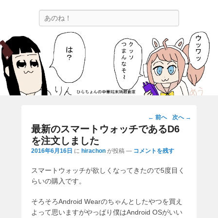
ひらちょんの中華端末隔離倉庫
検
ほたがページ上部にある検索バーを消してくれたサイトです。
索
投
←
前へ
次へ
→
稿
最新のスマートウォッチであるD6
ナ
を注文しました
ビ
2016年6月16日
に
hirachon
が投稿
—
コメントを残す
ゲ
ー
スマートウォッチが欲しくなってきたので5度目く
シ
らいの購入です。
ョ
そろそろAndroid Wearのちゃんとしたやつを買え
ン
よって思いますがやっぱり僕はAndroid OSがいい