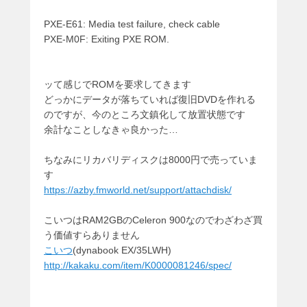
PXE-E61: Media test failure, check cable
PXE-M0F: Exiting PXE ROM.
ッて感じでROMを要求してきます
どっかにデータが落ちていれば復旧DVDを作れる
のですが、今のところ文鎮化して放置状態です
余計なことしなきゃ良かった…
ちなみにリカバリディスクは8000円で売っていま
す
https://azby.fmworld.net/support/attachdisk/
こいつはRAM2GBのCeleron 900なのでわざわざ買
う価値すらありません
こいつ
(
dynabook EX/35LWH
)
http://kakaku.com/item/K0000081246/spec/