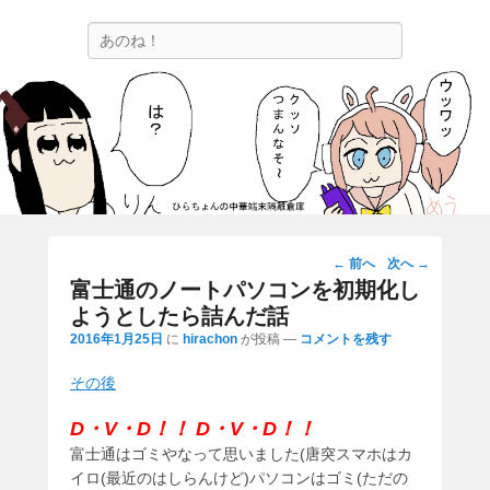
ひらちょんの中華端末隔離倉庫
検
ほたがページ上部にある検索バーを消してくれたサイトです。
索
投
←
前へ
次へ
→
稿
富士通のノートパソコンを初期化し
ナ
ようとしたら詰んだ話
ビ
2016年1月25日
に
hirachon
が投稿
—
コメントを残す
ゲ
ー
その後
シ
D・V・D！！ D・V・D！！
ョ
ン
富士通はゴミやなって思いました(唐突スマホはカ
イロ(最近のはしらんけど)パソコンはゴミ(ただの