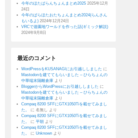
今年のほたぱらんちょんまとめ2025
2025年12月
24日
今年のぱらほたおたちょんまとめ2024(らんさん
もいるよ)
2024年12月24日
VRCで遊園地ワールドを作った話(ギミック解説)
2024年9月8日
最近のコメント
WordPressをKUSANAGIにお引越ししました
に
Mastodonを建ててもらいました – ひらちょんの
中華端末隔離倉庫
より
BloggerからWordPressにお引越ししました
に
Mastodonを建ててもらいました – ひらちょんの
中華端末隔離倉庫
より
Compaq 8200 SFFにGTX1050Tiを載せてみまし
た。
に
名無し
より
Compaq 8200 SFFにGTX1050Tiを載せてみまし
た。
に
平朝
より
Compaq 8200 SFFにGTX1050Tiを載せてみまし
た。
に
Unknown
より