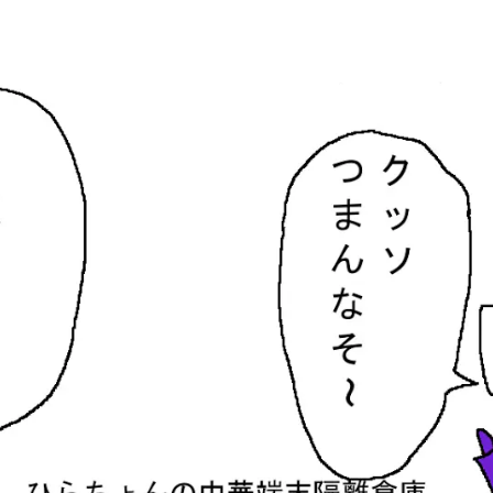
隔離倉庫
す。