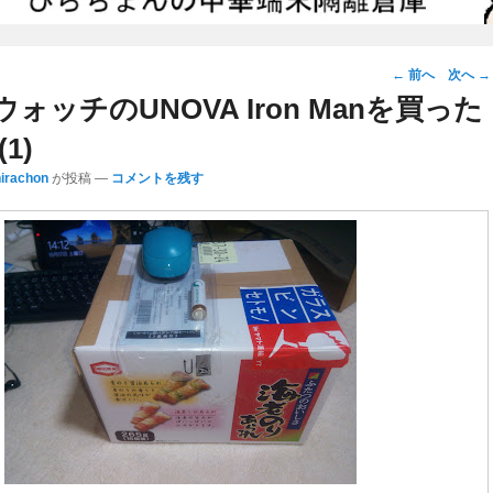
投
←
前へ
次へ
→
稿
ォッチのUNOVA Iron Manを買った
ナ
1)
ビ
hirachon
が投稿
—
コメントを残す
ゲ
ー
シ
ョ
ン