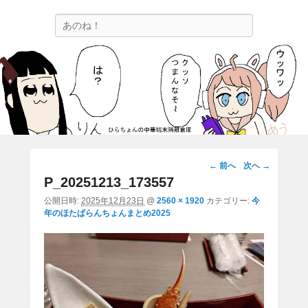
ひらちょんの中華端末隔離倉庫
検
ほたがページ上部にある検索バーを消してくれたサイトです。
索
画
← 前へ
次へ →
像
P_20251213_173557
ナ
公開日時:
2025年12月23日
@
2560 × 1920
カテゴリー:
今
ビ
年のほたぱらんちょんまとめ2025
ゲ
ー
シ
ョ
ン