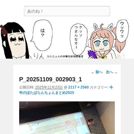
ひらちょんの中華端末隔離倉庫
検
ほたがページ上部にある検索バーを消してくれたサイトです。
索
画
← 前へ
次へ →
像
P_20251109_002903_1
ナ
公開日時:
2025年12月23日
@
2117 × 2560
カテゴリー:
今
ビ
年のほたぱらんちょんまとめ2025
ゲ
ー
シ
ョ
ン