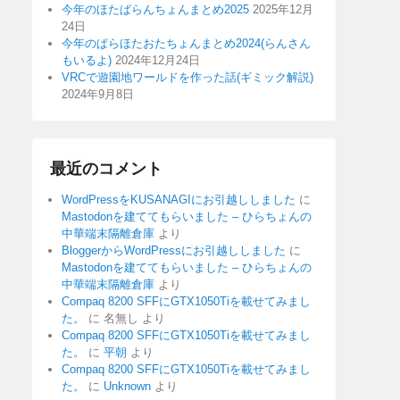
今年のほたぱらんちょんまとめ2025
2025年12月
24日
今年のぱらほたおたちょんまとめ2024(らんさん
もいるよ)
2024年12月24日
VRCで遊園地ワールドを作った話(ギミック解説)
2024年9月8日
最近のコメント
WordPressをKUSANAGIにお引越ししました
に
Mastodonを建ててもらいました – ひらちょんの
中華端末隔離倉庫
より
BloggerからWordPressにお引越ししました
に
Mastodonを建ててもらいました – ひらちょんの
中華端末隔離倉庫
より
Compaq 8200 SFFにGTX1050Tiを載せてみまし
た。
に
名無し
より
Compaq 8200 SFFにGTX1050Tiを載せてみまし
た。
に
平朝
より
Compaq 8200 SFFにGTX1050Tiを載せてみまし
た。
に
Unknown
より