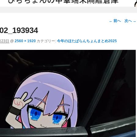
画
← 前へ
次へ →
像
02_193934
ナ
月23日
@
2560 × 1920
カテゴリー:
今年のほたぱらんちょんまとめ2025
ビ
ゲ
ー
シ
ョ
ン