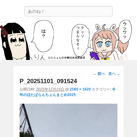
ひらちょんの中華端末隔離倉庫
検
ほたがページ上部にある検索バーを消してくれたサイトです。
索
画
← 前へ
次へ →
像
P_20251101_091524
ナ
公開日時:
2025年12月23日
@
2560 × 1920
カテゴリー:
今
ビ
年のほたぱらんちょんまとめ2025
ゲ
ー
シ
ョ
ン