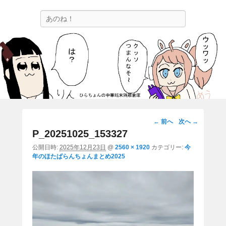
ひらちょんの中華端末隔離倉庫
検
ほたがページ上部にある検索バーを消してくれたサイトです。
索
画
← 前へ
次へ →
像
P_20251025_153327
ナ
公開日時:
2025年12月23日
@
2560 × 1920
カテゴリー:
今
ビ
年のほたぱらんちょんまとめ2025
ゲ
ー
シ
ョ
ン