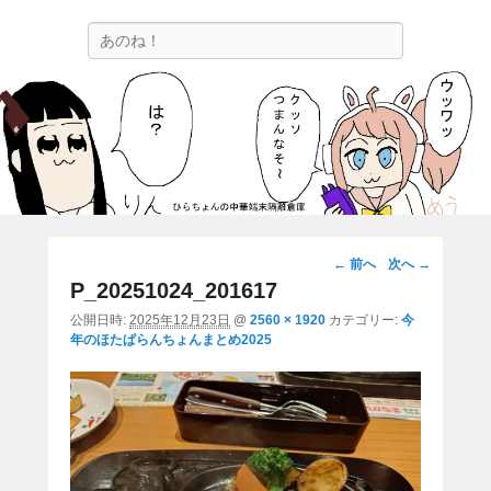
ひらちょんの中華端末隔離倉庫
検
ほたがページ上部にある検索バーを消してくれたサイトです。
索
画
← 前へ
次へ →
像
P_20251024_201617
ナ
公開日時:
2025年12月23日
@
2560 × 1920
カテゴリー:
今
ビ
年のほたぱらんちょんまとめ2025
ゲ
ー
シ
ョ
ン