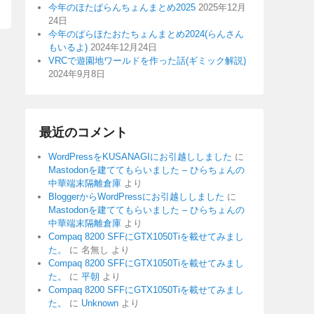
今年のほたぱらんちょんまとめ2025
2025年12月
24日
今年のぱらほたおたちょんまとめ2024(らんさん
もいるよ)
2024年12月24日
VRCで遊園地ワールドを作った話(ギミック解説)
2024年9月8日
最近のコメント
WordPressをKUSANAGIにお引越ししました
に
Mastodonを建ててもらいました – ひらちょんの
中華端末隔離倉庫
より
BloggerからWordPressにお引越ししました
に
Mastodonを建ててもらいました – ひらちょんの
中華端末隔離倉庫
より
Compaq 8200 SFFにGTX1050Tiを載せてみまし
た。
に
名無し
より
Compaq 8200 SFFにGTX1050Tiを載せてみまし
た。
に
平朝
より
Compaq 8200 SFFにGTX1050Tiを載せてみまし
た。
に
Unknown
より