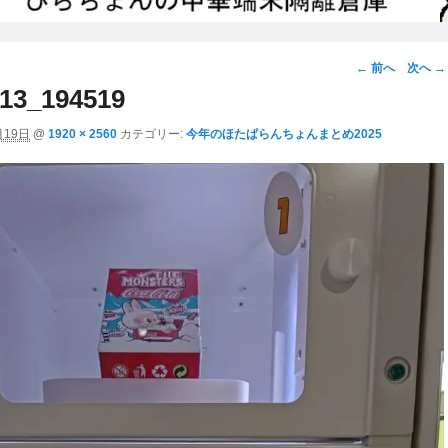
画
← 前へ
次へ →
像
13_194519
ナ
月19日
@
1920 × 2560
カテゴリー:
今年のほたぱらんちょんまとめ2025
ビ
ゲ
ー
シ
ョ
ン