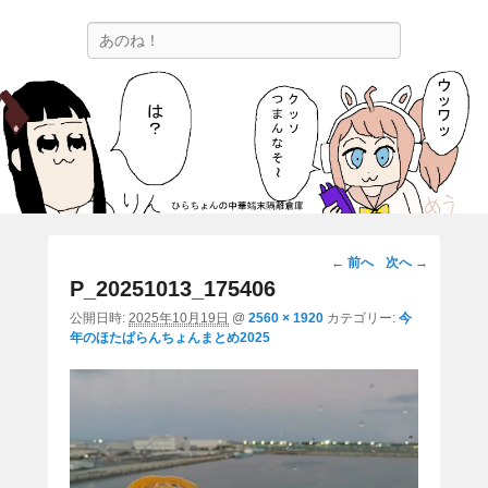
ひらちょんの中華端末隔離倉庫
検
ほたがページ上部にある検索バーを消してくれたサイトです。
索
画
← 前へ
次へ →
像
P_20251013_175406
ナ
公開日時:
2025年10月19日
@
2560 × 1920
カテゴリー:
今
ビ
年のほたぱらんちょんまとめ2025
ゲ
ー
シ
ョ
ン