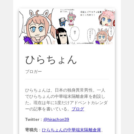
ひらちょん
ブロガー
ひらちょんは、日本の独身異常男性。一人
でひらちょんの中華端末隔離倉庫を創設し
た。現在は年に1度だけアドベントカレンダ
ーの記事を書いている。
ブログ
Twitter
：
@hirachon39
寄稿先
：
ひらちょんの中華端末隔離倉庫
、