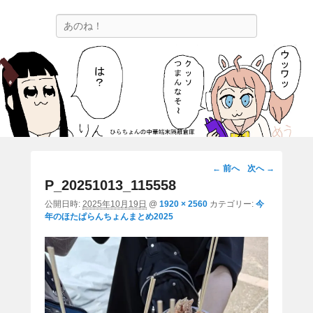
ひらちょんの中華端末隔離倉庫
検
ほたがページ上部にある検索バーを消してくれたサイトです。
索
画
← 前へ
次へ →
像
P_20251013_115558
ナ
公開日時:
2025年10月19日
@
1920 × 2560
カテゴリー:
今
ビ
年のほたぱらんちょんまとめ2025
ゲ
ー
シ
ョ
ン