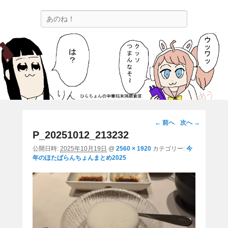
ひらちょんの中華端末隔離倉庫
検
ほたがページ上部にある検索バーを消してくれたサイトです。
索
画
← 前へ
次へ →
像
P_20251012_213232
ナ
公開日時:
2025年10月19日
@
2560 × 1920
カテゴリー:
今
ビ
年のほたぱらんちょんまとめ2025
ゲ
ー
シ
ョ
ン