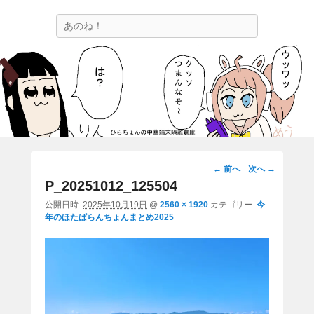
ひらちょんの中華端末隔離倉庫
検
ほたがページ上部にある検索バーを消してくれたサイトです。
索
画
← 前へ
次へ →
像
P_20251012_125504
ナ
公開日時:
2025年10月19日
@
2560 × 1920
カテゴリー:
今
ビ
年のほたぱらんちょんまとめ2025
ゲ
ー
シ
ョ
ン