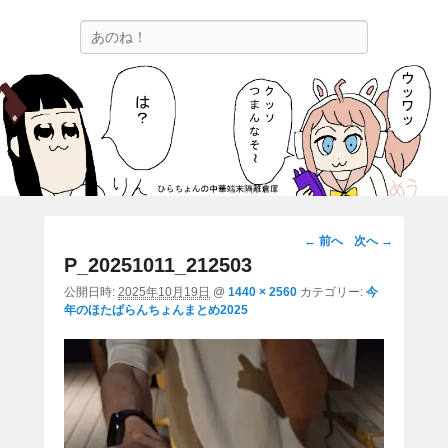
ひらちょんの中華端末隔離倉庫
検
ほたがページ上部にある検索バーを消してくれたサイトです。
索
画
← 前へ
次へ →
像
P_20251011_212503
ナ
公開日時:
2025年10月19日
@
1440 × 2560
カテゴリー:
今
ビ
年のほたぱらんちょんまとめ2025
ゲ
ー
シ
ョ
ン