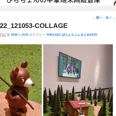
画
← 前へ
次へ →
像
922_121053-COLLAGE
ナ
25日
@
2046 × 1535
カテゴリー:
今年のほたぱらんちょんまとめ2025
ビ
ゲ
ー
シ
ョ
ン