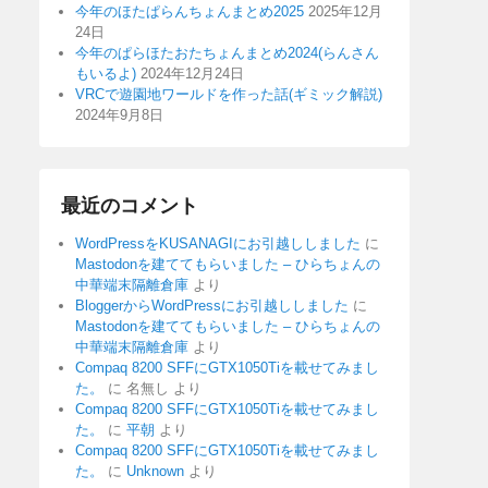
今年のほたぱらんちょんまとめ2025
2025年12月
24日
今年のぱらほたおたちょんまとめ2024(らんさん
もいるよ)
2024年12月24日
VRCで遊園地ワールドを作った話(ギミック解説)
2024年9月8日
最近のコメント
WordPressをKUSANAGIにお引越ししました
に
Mastodonを建ててもらいました – ひらちょんの
中華端末隔離倉庫
より
BloggerからWordPressにお引越ししました
に
Mastodonを建ててもらいました – ひらちょんの
中華端末隔離倉庫
より
Compaq 8200 SFFにGTX1050Tiを載せてみまし
た。
に
名無し
より
Compaq 8200 SFFにGTX1050Tiを載せてみまし
た。
に
平朝
より
Compaq 8200 SFFにGTX1050Tiを載せてみまし
た。
に
Unknown
より