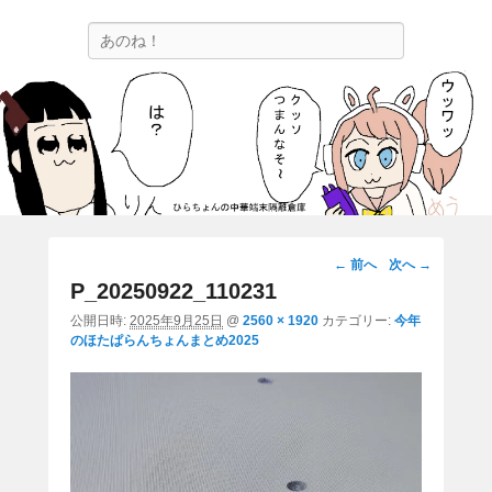
ひらちょんの中華端末隔離倉庫
検
ほたがページ上部にある検索バーを消してくれたサイトです。
索
画
← 前へ
次へ →
像
P_20250922_110231
ナ
公開日時:
2025年9月25日
@
2560 × 1920
カテゴリー:
今年
ビ
のほたぱらんちょんまとめ2025
ゲ
ー
シ
ョ
ン