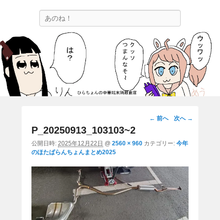
ひらちょんの中華端末隔離倉庫
検
ほたがページ上部にある検索バーを消してくれたサイトです。
索
画
← 前へ
次へ →
像
P_20250913_103103~2
ナ
公開日時:
2025年12月22日
@
2560 × 960
カテゴリー:
今年
ビ
のほたぱらんちょんまとめ2025
ゲ
ー
シ
ョ
ン