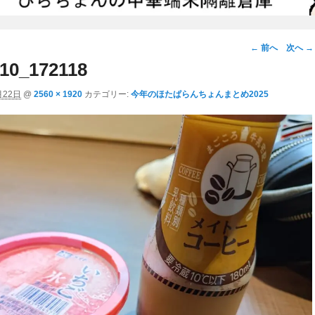
画
← 前へ
次へ →
像
10_172118
ナ
月22日
@
2560 × 1920
カテゴリー:
今年のほたぱらんちょんまとめ2025
ビ
ゲ
ー
シ
ョ
ン