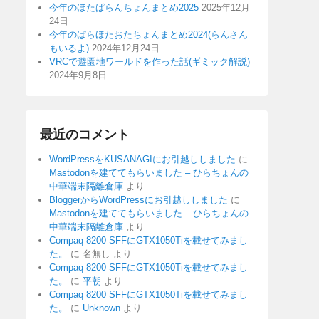
今年のほたぱらんちょんまとめ2025
2025年12月
24日
今年のぱらほたおたちょんまとめ2024(らんさん
もいるよ)
2024年12月24日
VRCで遊園地ワールドを作った話(ギミック解説)
2024年9月8日
最近のコメント
WordPressをKUSANAGIにお引越ししました
に
Mastodonを建ててもらいました – ひらちょんの
中華端末隔離倉庫
より
BloggerからWordPressにお引越ししました
に
Mastodonを建ててもらいました – ひらちょんの
中華端末隔離倉庫
より
Compaq 8200 SFFにGTX1050Tiを載せてみまし
た。
に
名無し
より
Compaq 8200 SFFにGTX1050Tiを載せてみまし
た。
に
平朝
より
Compaq 8200 SFFにGTX1050Tiを載せてみまし
た。
に
Unknown
より