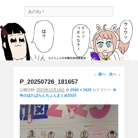
ひらちょんの中華端末隔離倉庫
検
ほたがページ上部にある検索バーを消してくれたサイトです。
索
画
← 前へ
次へ →
像
P_20250726_181657
ナ
公開日時:
2025年12月19日
@
2560 × 1920
カテゴリー:
今
ビ
年のほたぱらんちょんまとめ2025
ゲ
ー
シ
ョ
ン